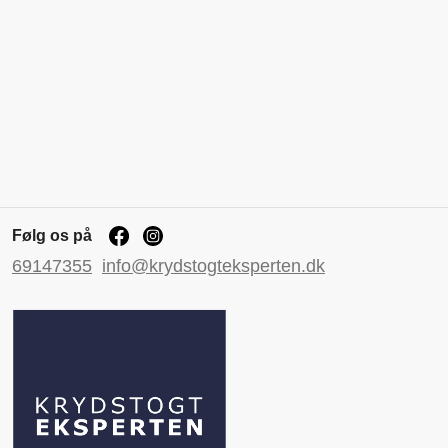
Følg os på
69147355
info@krydstogteksperten.dk