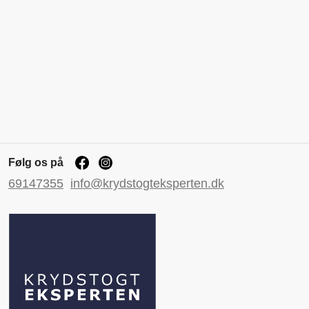
Følg os på
69147355
info@krydstogteksperten.dk