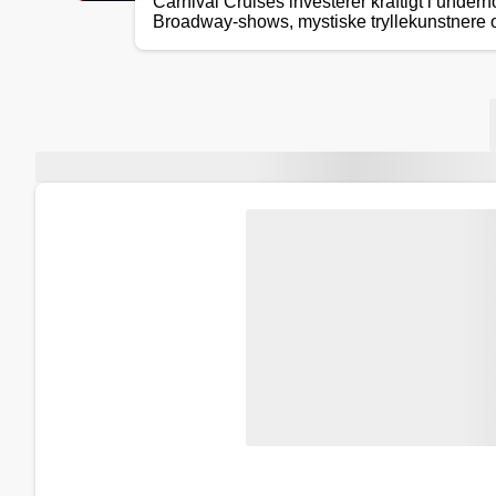
Carnival Cruises investerer kraftigt i underh
Broadway-shows, mystiske tryllekunstnere 