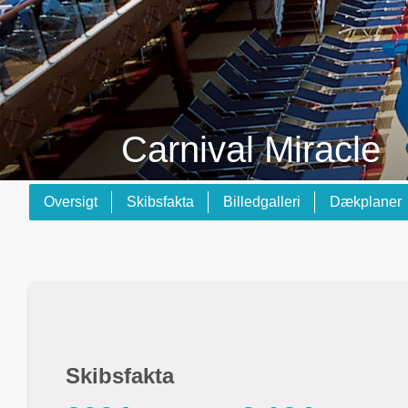
Carnival Miracle
Oversigt
Skibsfakta
Billedgalleri
Dækplaner
Skibsfakta