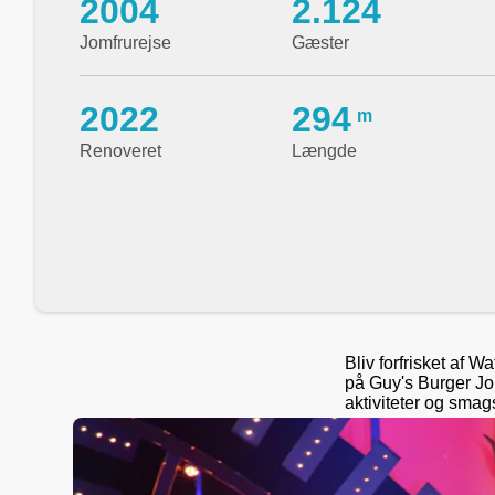
2004
2.124
Jomfrurejse
Gæster
2022
294
m
Renoveret
Længde
Bliv forfrisket af 
på Guy's Burger Jo
aktiviteter og sma