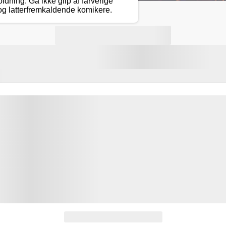
oldning. Gå ikke glip af farverige
og latterfremkaldende komikere.