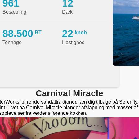
961
12
Besætning
Dæk
88.500
22
BT
knob
Tonnage
Hastighed
Carnival Miracle
WaterWorks 'pirrende vandattraktioner, læn dig tilbage på Serenity
int. Livet på Carnival Miracle blander afslapning med masser af
gsoplevelser fra verdens førende køkken.