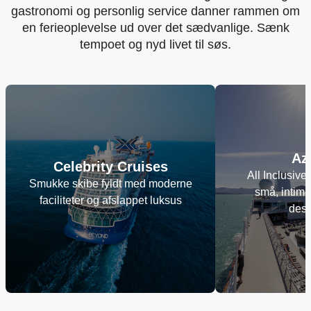
gastronomi og personlig service danner rammen om
en ferieoplevelse ud over det sædvanlige. Sænk
tempoet og nyd livet til søs.
Az
Celebrity Cruises
All Inclusive
Smukke skibe fyldt med moderne
små, intime
faciliteter og afslappet luksus
dest