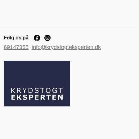
Følg os på
69147355
info@krydstogteksperten.dk