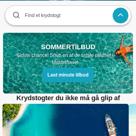
Find et krydstogt
SOMMERTILBUD
Sidste chance! Snup en af de sidste pladser i
Middelhavet
Last minute tilbud
Krydstogter du ikke må gå glip af