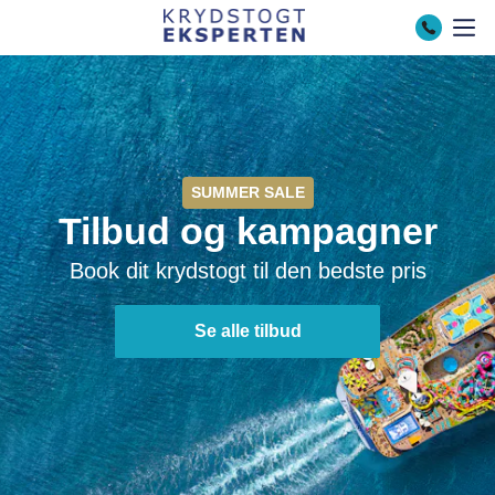
Book krydstogter i hele verd
SUMMER SALE
Tilbud og kampagner
Book dit krydstogt til den bedste pris
Se alle tilbud