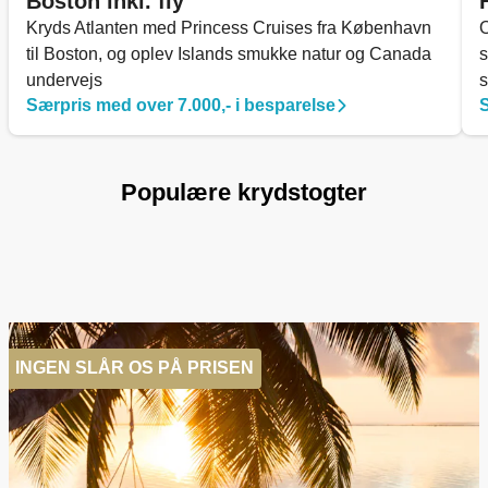
Boston inkl. fly
Kryds Atlanten med Princess Cruises fra København
O
til Boston, og oplev Islands smukke natur og Canada
undervejs
s
Særpris med over 7.000,- i besparelse
S
Populære krydstogter
INGEN SLÅR OS PÅ PRISEN