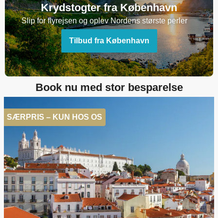
Krydstogter fra København
Slip for flyrejsen og oplev Nordens største perler
Tilbud fra København
Book nu med stor besparelse
SÆRPRIS – KUN HOS OS