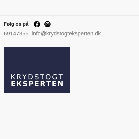
Følg os på
69147355
info@krydstogteksperten.dk