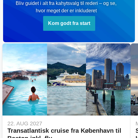
Bliv guidet i alt fra kahytsvalg til rederi – og se,
hvor meget der er inkluderet
Kom godt fra start
22. AUG 2027
Transatlantisk cruise fra København til