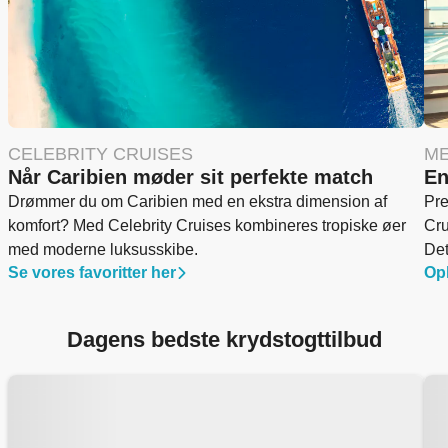
CELEBRITY CRUISES
ME
Når Caribien møder sit perfekte match
En
Drømmer du om Caribien med en ekstra dimension af
Pre
komfort? Med Celebrity Cruises kombineres tropiske øer
Cru
med moderne luksusskibe.
Det
Se vores favoritter her
Opl
Dagens bedste krydstogttilbud