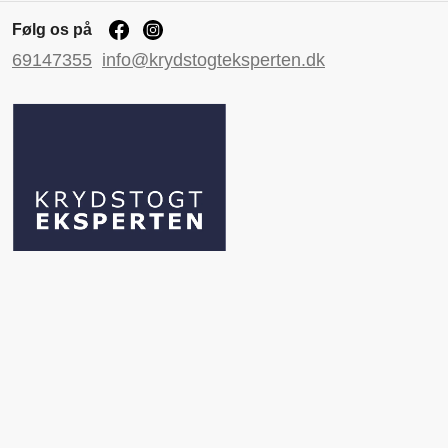
Følg os på
69147355
info@krydstogteksperten.dk