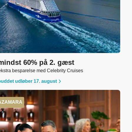
mindst 60% på 2. gæst
i ekstra besparelse med Celebrity Cruises
buddet udløber 17. august
AZAMARA