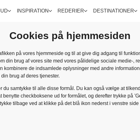
BUD
INSPIRATION
REDERIER
DESTINATIONER
Cookies på hjemmesiden
rafikken på vores hjemmeside og til at give dig adgang til funktio
om din brug af vores site med vores pålidelige sociale medie-, r
an kombinere de indsamlede oplysninger med andre informatione
din brug af deres tjenester.
er du samtykke til alle disse formål. Du kan også vælge at tilken
at benytte checkboksene ud for formålet, og derefter trykke på 'Ge
tykke tilbage ved at klikke på det blå ikon nederst i venstre side 