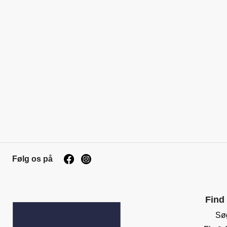
Følg os på
Find
Sø