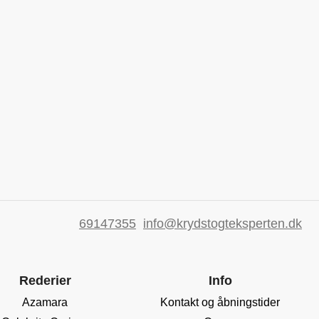
69147355
info@krydstogteksperten.dk
Rederier
Info
Azamara
Kontakt og åbningstider