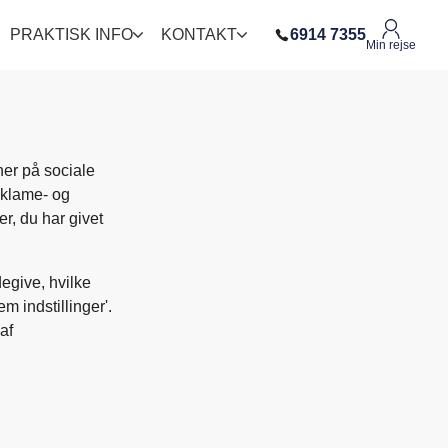
PRAKTISK INFO
KONTAKT
6914 7355
Min rejse
ner på sociale
eklame- og
r, du har givet
degive, hvilke
m indstillinger'.
af