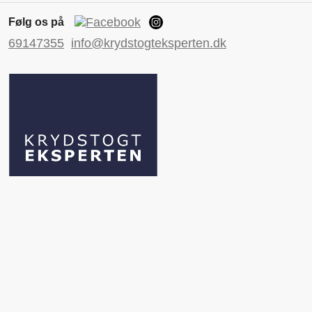
Følg os på
69147355
info@krydstogteksperten.dk