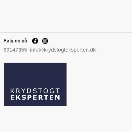
Følg os på
69147355
info@krydstogteksperten.dk