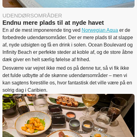
UDENDØRSOMRÅDER
Endnu mere plads til at nyde havet
En af de mest imponerende ting ved
Norwegian Aqua
er de
forbedrede udendørsområder. Der er mere plads til at slappe
af, nyde udsigten og få en drink i solen. Ocean Boulevard og
Infinity Beach er perfekte steder at koble af, og de store åbne
dæk giver en helt særlig følelse af frihed.
Desværre var vejret ikke med os på denne tur, så vi fik ikke
det fulde udbytte af de skønne udendørsområder – men vi
kan sagtens forestille os, hvor fantastisk det ville være på en
solrig dag i Caribien.