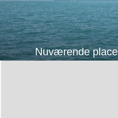
Nuværende placer