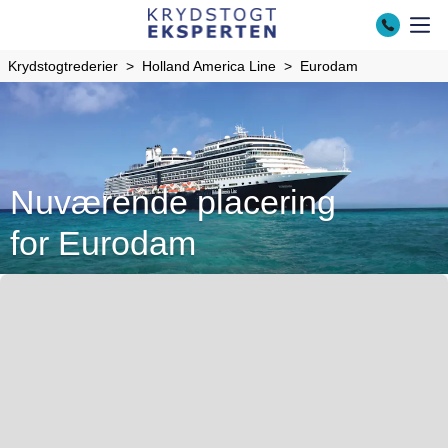
Krydstogtrederier
Holland America Line
Eurodam
Nuværende placering
for Eurodam