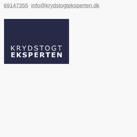
69147355
info@krydstogteksperten.dk