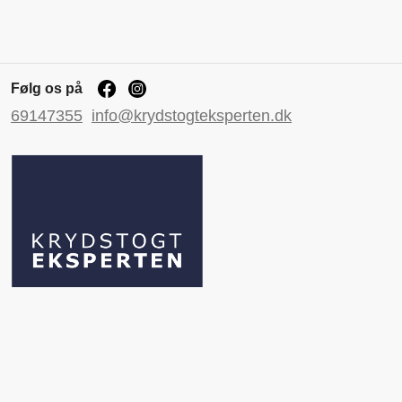
Følg os på
69147355
info@krydstogteksperten.dk