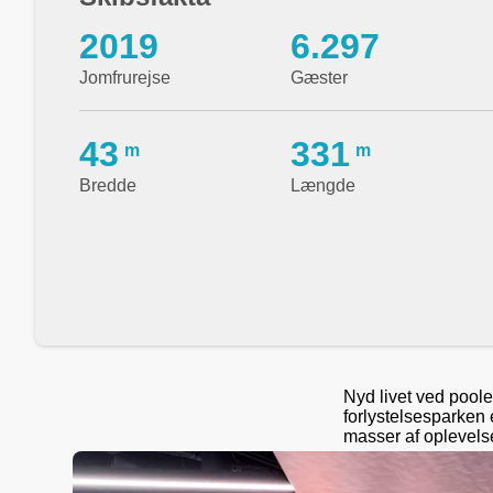
2019
6.297
Jomfrurejse
Gæster
43
331
m
m
Bredde
Længde
Nyd livet ved pool
forlystelsesparken
masser af oplevelse