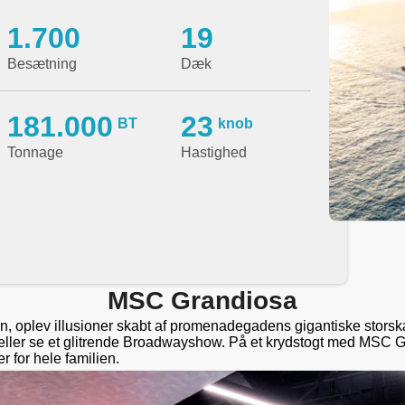
1.700
19
Besætning
Dæk
181.000
23
BT
knob
Tonnage
Hastighed
MSC Grandiosa
en, oplev illusioner skabt af promenadegadens gigantiske stor
 eller se et glitrende Broadwayshow. På et krydstogt med MSC G
r for hele familien.