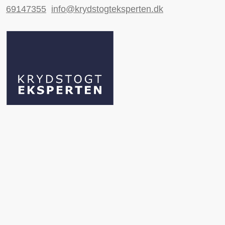
69147355
info@krydstogteksperten.dk