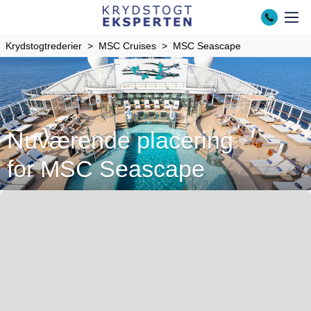
Krydstogtrederier
MSC Cruises
MSC Seascape
Nuværende placering
for MSC Seascape