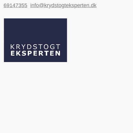
69147355
info@krydstogteksperten.dk