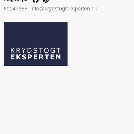
69147355
info@krydstogteksperten.dk