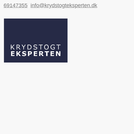
69147355
info@krydstogteksperten.dk