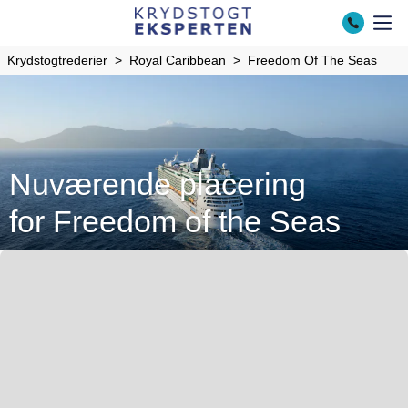
Krydstogtrederier
Royal Caribbean
Freedom Of The Seas
Nuværende placering
for Freedom of the Seas