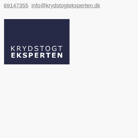
69147355
info@krydstogteksperten.dk