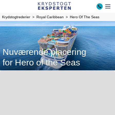
Krydstogtrederier
Royal Caribbean
Hero Of The Seas
Nuværende placering
for Hero of the Seas