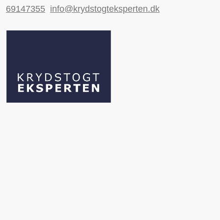
69147355
info@krydstogteksperten.dk