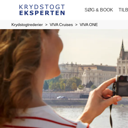
SØG & BOOK
TIL
Krydstogtrederier
VIVA Cruises
VIVA ONE