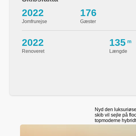
2022
176
Jomfrurejse
Gæster
2022
135
m
Renoveret
Længde
Nyd den luksuriøse
skib vil sejle på fl
topmoderne hybridte