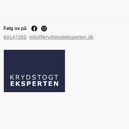
Følg os på
69147355
info@krydstogteksperten.dk