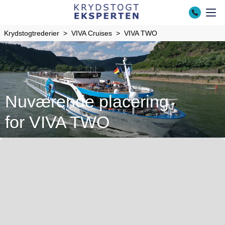
Krydstogtrederier
VIVA Cruises
VIVA TWO
Nuværende placering
for VIVA TWO