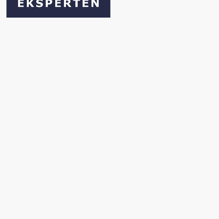
Find krydstogt
Søg & book
Fly & Cruise tilbud
Specialtilbud
Kampagner
Spotpriser