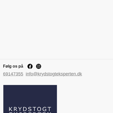
Følg os på
69147355
info@krydstogteksperten.dk