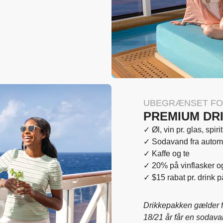
UBEGRÆNSET F
PREMIUM DR
✓ Øl, vin pr. glas, spir
✓ Sodavand fra automat
✓ Kaffe og te
✓ 20% på vinflasker 
✓ $15 rabat pr. drink 
Drikkepakken gælder fo
18/21 år får en sodava