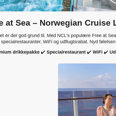
e at Sea – Norwegian Cruise 
et er der god grund til. Med NCL’s populære Free at Se
ecialrestauranter, WiFi og udflugtsrabat. Nyd følelsen af 
mium drikkepakke
✔️
Specialrestaurant
✔️
WiFi
✔️
Ud