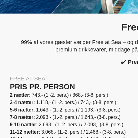
Fre
99% af vores gæster vælger Free at Sea – og d
premium drikkevarer, middage på sp
✔️
Pre
FREE AT SEA
PRIS PR. PERSON
2 nætter:
743,- (1.-2. pers.) / 368,- (3-8. pers.)
3-4 nætter:
1.118,- (1.-2. pers.) / 743,- (3-8. pers.)
5-6 nætter:
1.643,- (1.-2. pers.) / 1.193,- (3-8. pers.)
7-8 nætter:
2.093,- (1.-2. pers.) / 1.643,- (3-8. pers.)
9-10 nætter:
2.693,- (1.-2. pers.) / 2.093,- (3-8. pers.)
11-12 nætter:
3.068,- (1.-2. pers.) / 2.468,- (3-8. pers.)