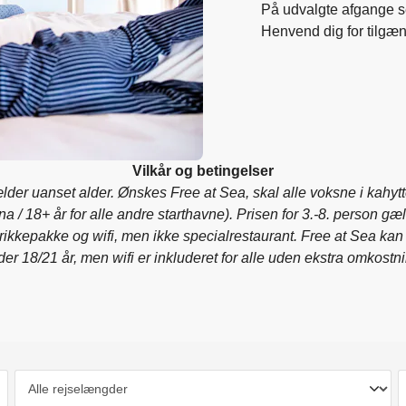
På udvalgte afgange sej
Henvend dig for tilgæ
Vilkår og betingelser
ælder uanset alder. Ønskes Free at Sea, skal alle voksne i kahyt
 / 18+ år for alle andre starthavne). Prisen for 3.-8. person gæ
rikkepakke og wifi, men ikke specialrestaurant. Free at Sea kan 
er 18/21 år, men wifi er inkluderet for alle uden ekstra omkostn