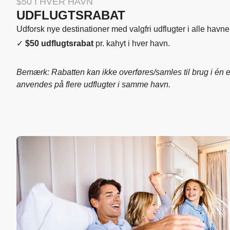
$50 I HVER HAVN
UDFLUGTSRABAT
Udforsk nye destinationer med valgfri udflugter i alle havne
✓
$50 udflugtsrabat
pr. kahyt i hver havn.
Bemærk: Rabatten kan ikke overføres/samles til brug i én 
anvendes på flere udflugter i samme havn.