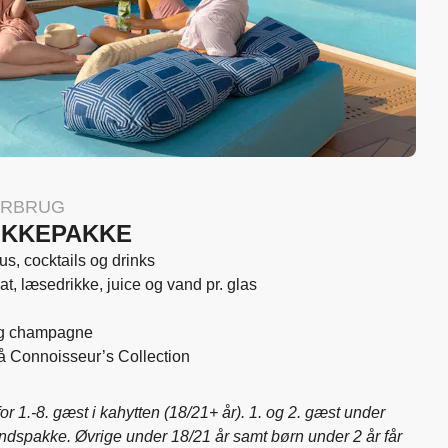
ORBRUG
IKKEPAKKE
itus, cocktails og drinks
, læsedrikke, juice og vand pr. glas
og champagne
på Connoisseur’s Collection
r 1.-8. gæst i kahytten (18/21+ år). 1. og 2. gæst under
ndspakke. Øvrige under 18/21 år samt børn under 2 år får