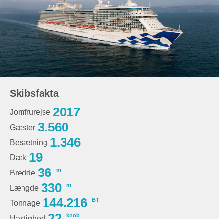
Skibsfakta
2017
Jomfrurejse
3.560
Gæster
1.346
Besætning
19
Dæk
36
m
Bredde
330
m
Længde
144.216
BT
Tonnage
22
knob
Hastighed