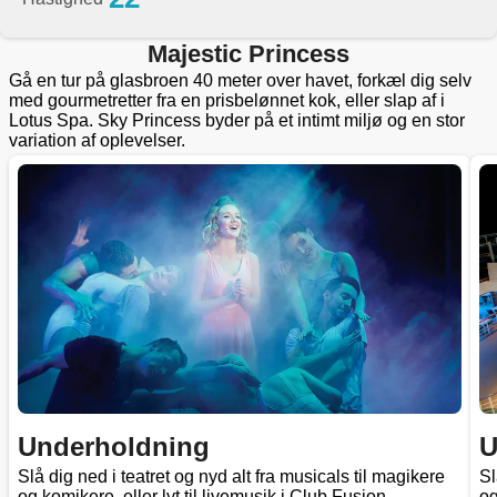
Majestic Princess
Gå en tur på glasbroen 40 meter over havet, forkæl dig selv
med gourmetretter fra en prisbelønnet kok, eller slap af i
Lotus Spa. Sky Princess byder på et intimt miljø og en stor
variation af oplevelser.
Underholdning
U
Slå dig ned i teatret og nyd alt fra musicals til magikere
Sl
og komikere, eller lyt til livemusik i Club Fusion.
og