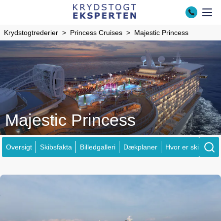
Krydstogtrederier
Princess Cruises
Majestic Princess
Majestic Princess
Oversigt
Skibsfakta
Billedgalleri
Dækplaner
Hvor er skibene