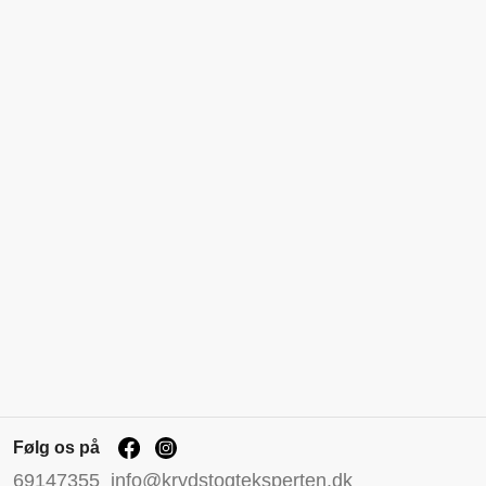
Følg os på
69147355
info@krydstogteksperten.dk