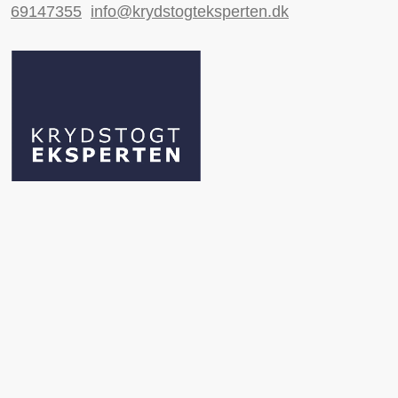
69147355
info@krydstogteksperten.dk