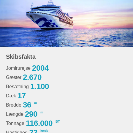
Skibsfakta
2004
Jomfrurejse
2.670
Gæster
1.100
Besætning
17
Dæk
36
m
Bredde
290
m
Længde
116.000
BT
Tonnage
22
knob
Hastighed