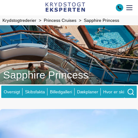
Krydstogtrederier
Princess Cruises
Sapphire Princess
Sapphire Princess
Oversigt
Skibsfakta
Billedgalleri
Dækplaner
Hvor er skibene