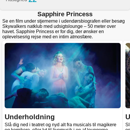
Sapphire Princess
Se en film under stjernerne i udendørsbiografen eller besøg
Skywalkers natklub med udsigtslounge – 50 meter over
havet. Sapphire Princess er for dig, der ønsker en
oplevelsesrig rejse med en intim atmosfære.
Underholdning
U
Slå dig ned i teatret og nyd alt fra musicals til magikere
Sl
og komikere, eller lyt til livemusik i en af loungerne.
og