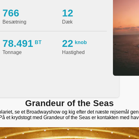
766
12
Besætning
Dæk
78.491
22
BT
knob
Tonnage
Hastighed
Grandeur of the Seas
ariet, se et Broadwayshow og kig efter det næste rejsemål ge
å et krydstogt med Grandeur of the Seas er kontakten med have