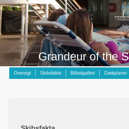
Grandeur of the 
Oversigt
Skibsfakta
Billedgalleri
Dækplaner
Skibsfakta