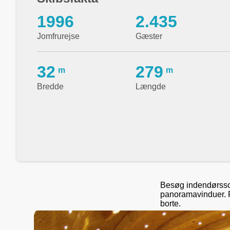
1996
2.435
Jomfrurejse
Gæster
32
279
m
m
Bredde
Længde
Besøg indendørssol
panoramavinduer. P
borte.