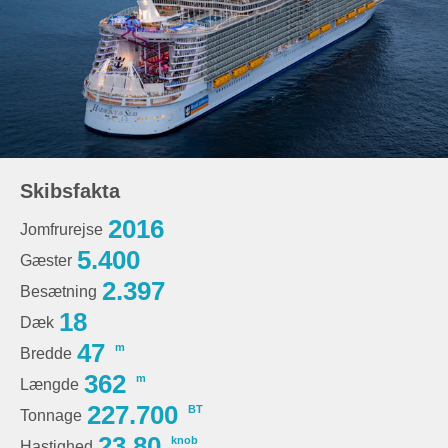
Skibsfakta
2016
Jomfrurejse
5.400
Gæster
2.397
Besætning
18
Dæk
47
m
Bredde
362
m
Længde
227.700
BT
Tonnage
23,80
knob
Hastighed