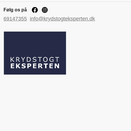
Følg os på
69147355
info@krydstogteksperten.dk