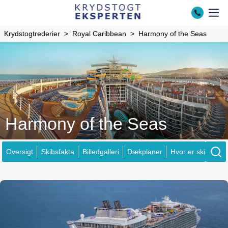
Krydstogtrederier
Royal Caribbean
Harmony of the Seas
Harmony of the Seas
Oversigt
Skibsfakta
Billedgalleri
Dækplaner
Hvor er skibene