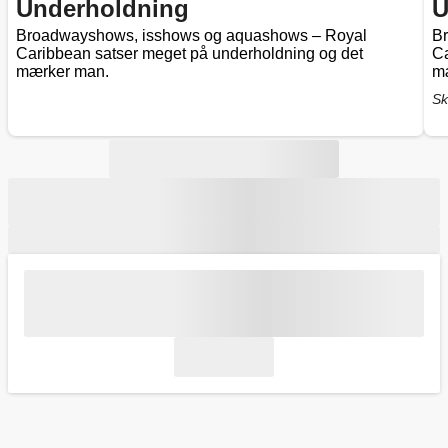
Underholdning
U
Broadwayshows, isshows og aquashows – Royal
B
Caribbean satser meget på underholdning og det
Ca
mærker man.
m
Sk