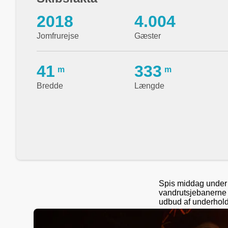
2018
4.004
Jomfrurejse
Gæster
41
333
m
m
Bredde
Længde
Spis middag under 
vandrutsjebanerne 
udbud af underholdn