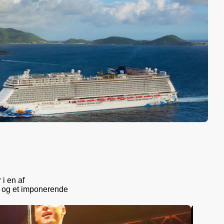
i en af
r og et imponerende