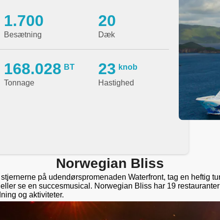
1.700
20
Besætning
Dæk
168.028
23
BT
knob
Tonnage
Hastighed
Norwegian Bliss
stjernerne på udendørspromenaden Waterfront, tag en heftig tur 
eller se en succesmusical. Norwegian Bliss har 19 restaurante
ing og aktiviteter.