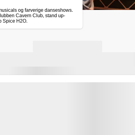
ymusicals og farverige danseshows.
lubben Cavern Club, stand up-
b Spice H2O.