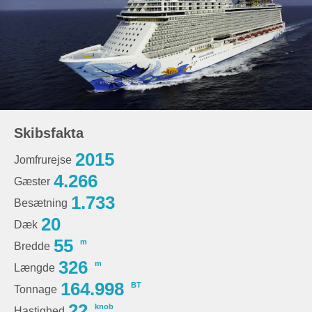
Skibsfakta
2015
Jomfrurejse
4.266
Gæster
1.733
Besætning
20
Dæk
55
m
Bredde
326
m
Længde
164.998
BT
Tonnage
22
knob
Hastighed