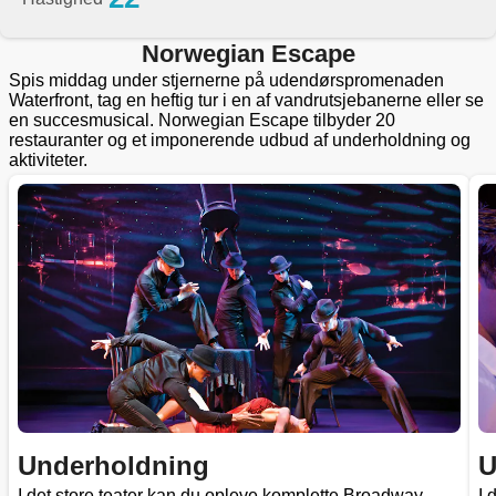
Norwegian Escape
Spis middag under stjernerne på udendørspromenaden
Waterfront, tag en heftig tur i en af vandrutsjebanerne eller se
en succesmusical. Norwegian Escape tilbyder 20
restauranter og et imponerende udbud af underholdning og
aktiviteter.
Underholdning
U
I det store teater kan du opleve komplette Broadway-
I 