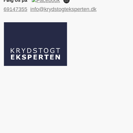
Følg os på
69147355
info@krydstogteksperten.dk