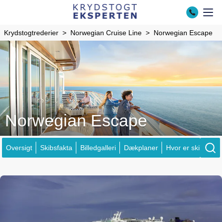
Krydstogtrederier
Norwegian Cruise Line
Norwegian Escape
Norwegian Escape
Oversigt
Skibsfakta
Billedgalleri
Dækplaner
Hvor er skibene