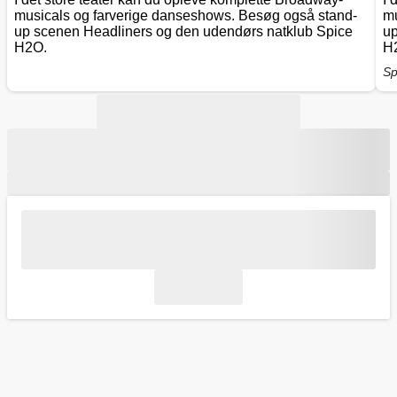
musicals og farverige danseshows. Besøg også stand-
mu
up scenen Headliners og den udendørs natklub Spice
up
H2O.
H
Sp