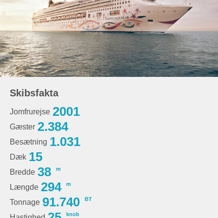
Skibsfakta
2001
Jomfrurejse
2.384
Gæster
1.031
Besætning
15
Dæk
38
m
Bredde
294
m
Længde
91.740
BT
Tonnage
25
knob
Hastighed