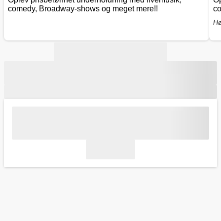
comedy, Broadway-shows og meget mere!!
co
Hø