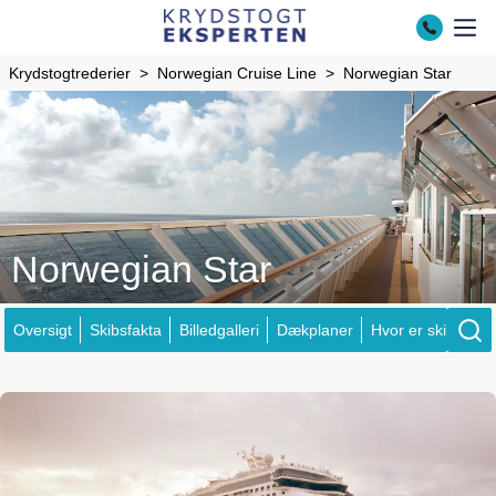
Krydstogtrederier
Norwegian Cruise Line
Norwegian Star
Norwegian Star
Oversigt
Skibsfakta
Billedgalleri
Dækplaner
Hvor er skibene