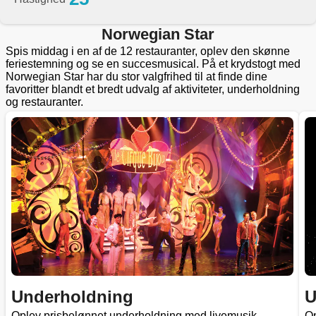
Norwegian Star
Spis middag i en af de 12 restauranter, oplev den skønne
feriestemning og se en succesmusical. På et krydstogt med
Norwegian Star har du stor valgfrihed til at finde dine
favoritter blandt et bredt udvalg af aktiviteter, underholdning
og restauranter.
Underholdning
U
Oplev prisbelønnet underholdning med livemusik,
Op