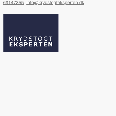
69147355
info@krydstogteksperten.dk